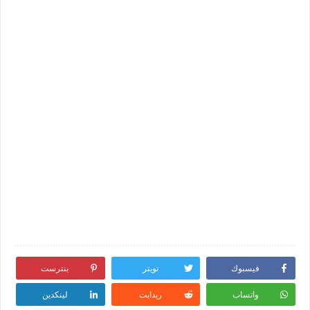
فيسبوك
تويتر
بنترست
واتساب
ريدايت
لينكدين