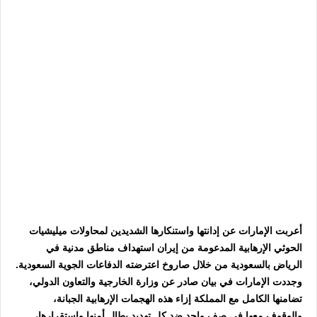
أعربت الإمارات عن إدانتها واستنكارها الشديدين لمحاولات ميليشيات
الحوثي الإرهابية المدعومة من إيران استهداف مناطق مدنية في
الرياض بالسعودية من خلال صاروخ اعترضته الدفاعات الجوية السعودية.
وجددت الإمارات في بيان صادر عن وزارة الخارجية والتعاون الدولي،
تضامنها الكامل مع المملكة إزاء هذه الهجمات الإرهابية الجبانة،
والوقوف معها في صف واحد ضد كل تهديد يطال أمنها واستقرارها،