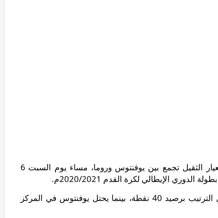
يحتضن ملعب أليانز ستاديوم مباراة من العيار الثقيل تجمع بين يوفنتوس وروما، مساء يوم السبت 6
ويتواجد روما في المركز الثالث على جدول الترتيب برصيد 40 نقطة، بينما يحتل يوفنتوس في المركز