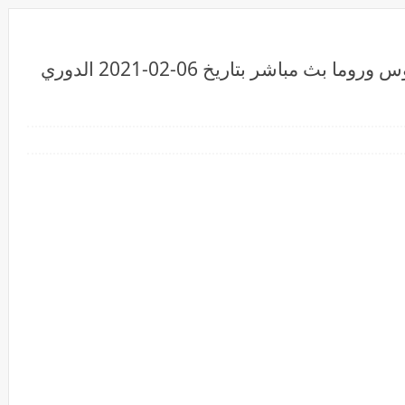
كوره لايف .... مشاهدة مباراة يوفنتوس وروما بث مباشر بتاريخ 06-02-2021 الدوري