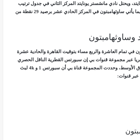
تد، ويحتل نادي مانشستر يونايتد المركز الثاني في جدول ترتيب
الدوري الإنجليزي برصيد 41 نقطة من 21 مباراة، فيما يأتي ساوثهامبتون في المركز الحادي عشر برصيد 29 نقطة من
 وساوثهامبتون
ون في تمام العاشرة والربع مساء بتوقيت القاهرة والحادية عشرة
حصريا عبر مجموعة قنوات بي إن سبورتس القطرية الناقل الحصري
والوحيد للمباريات الأوروبية باللغة العربية في الشرق الأوسط، وحددت المجموعة قناة بي أن سبورتس 1 و 4k لبث
 عبر قنوات:
بتون