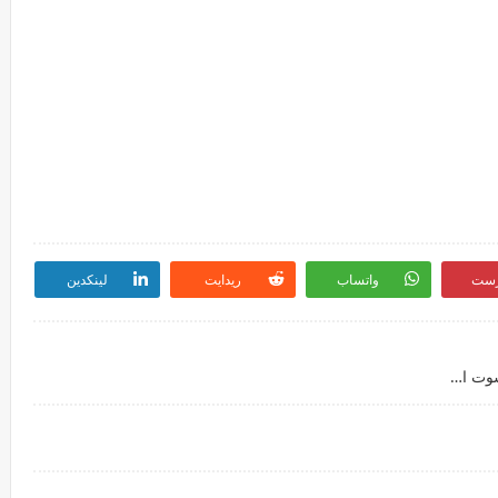
رست
واتساب
ريدايت
لينكدين
مشاهدة مباراة يوفنتوس وانتر ميلان بث مباشر يلا شوت الجديد 2-2-2021 كأس إيطاليا