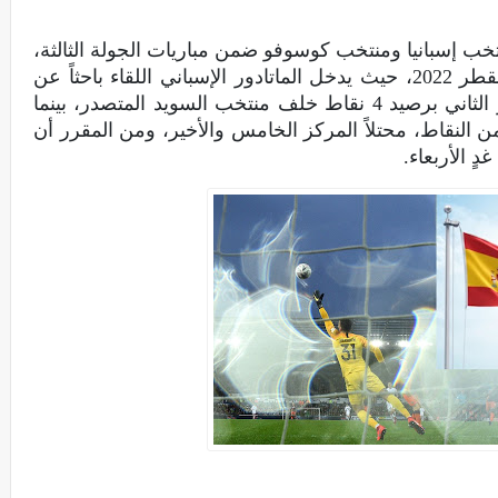
تخب إسبانيا ومنتخب كوسوفو ضمن مباريات الجولة الثالثة،
من تصفيات أوروبا المؤهلة لكاس العالم بقطر 2022، حيث يدخل الماتادور الإسباني اللقاء باحثاً عن
الثلاث نقاط، ويحتل منتخب إسبانيا المركز الثاني برصيد 4 نقاط خلف منتخب السويد المتصدر، بينما
 النقاط، محتلاً المركز الخامس والأخير، ومن المقرر أن
ٍ الأربعاء.