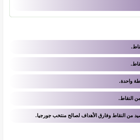
طة واحدة.
من النقاط.
د من النقاط وفارق الأهداف لصالح منتخب جورجيا.