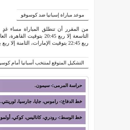
موعد مباراة إسبانيا ضد كوسوفو
ربع 22:45 بتوقيت الإمارات، الثامنة إلا ربع بتوقيت الجزائر.
التشكيل المتوقع لمنتخب أسبانيا أمام كوسو
حراسة المرمى:- سيمون.
خط الدفاع:- راموس، جايا، جارسيا، لورينتي.
خط الوسط:- رودري، كاناليس، كوكي، أولمو.