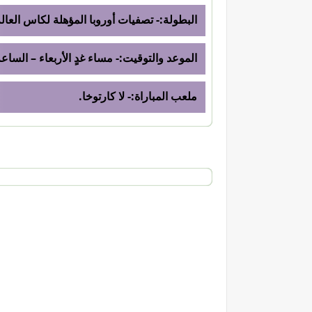
البطولة:- تصفيات أوروبا المؤهلة لكاس العالم بق
الموعد والتوقيت:- مساء غدٍ الأربعاء – الساعة 20:45 بتوقيت القاهر
ملعب المباراة:- لا كارتوخا.