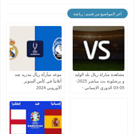
أخر المواضيع من قسم : رياضة
مشاهدة مباراة ريال بلد الوليد
موعد مبآرآة ريآل مدريد ضد
و برشلونة بث مباشر 2025-
أتلانتآ في كأس آلسوبر
05-03 الدوري الإسباني -
آلآوروبي 2024
لمسة بوست