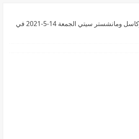
بث مباشر الان .. مشاهدة مباراة نيوكاسل ومانشستر سيتي الجمعة 14-5-2021 في