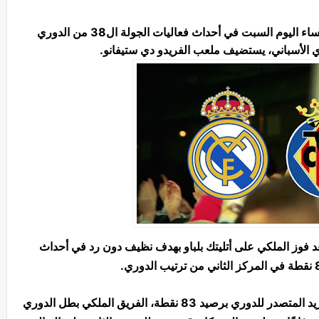
مباراة قوية بين ريال مدريد ضد فريق فياريال مساء اليوم السبت في أحداث فعاليات الجولة ال38 من الدوري
ري الأسباني، يستضيف ملعب الفريدو دي ستيفانو.
عد فوز الملكي على أتليتك بلباو بهدف نظيف دون رد في أحداث
ريال مدريد يواصل الضغط على فريق أتليتكو مدريد المتصدر للدوري برصيد 83 نقطة، الفريق الملكي بطل الدوري