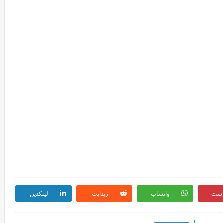
رست
واتساب
ريدايت
لينكدين