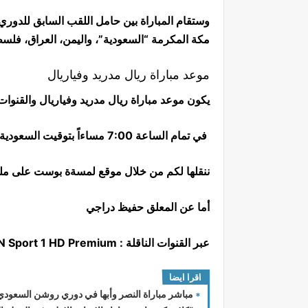
وستقام المباراة بين حامل اللقب السابق للدوري
مكة المكرمة “السعودية”، واليمن، العراق، فلسط
موعد مباراة ريال مدريد وفياريال
يكون موعد مباراة ريال مدريد وفياريال والقنوات ا
في تمام الساعة 7:00 مساءاً بتوقيت السعودية الساعة 8:00 مساءاً بتوقيت مصر
ننقلها لكم من خلال موقع لمسةة بوست على ملع
أما عن المعلق حفيظ دراجي
عبر القنوات الناقلة : beIN Sport 1 HD Premium
اقرا ايضا
مباشر مباراة النصر وأبها في دوري روشن السعودي و