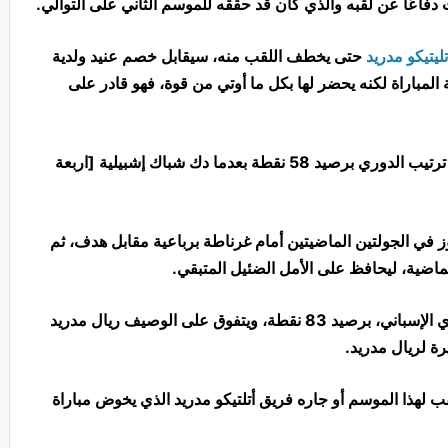
دفاعًا عن لقبه والذي كان قد حققه للموسم الثاني على التوالي.
تليتيكو مدريد
حتى يخطف اللقب منه، سيقابل خصم عنيد ولدية
لمباراة لكنه يحضر لها بكل ما أوتي من قوة، فهو قادر على
ويقع فريق فياريال في المركز السابع من جدول ترتيب الدوري برصيد 58 نقطة بعدما دك شباك إشبيلية [اربعة
ز في الجولتين الماضيتين أمام غرناطة برباعية مقابل هدف، ثم
لماضية، ليحافظ على الأمل الضئيل المتبقي.
يحل أتلتيكو مدريد في صدارة جدول ترتيب الدوري الإسباني، برصيد 83 نقطة، ويتفوق على الوصيف ريال مدريد
رة لريال مدريد.
ب لهذا الموسم أو جاره فريق أتلتيكو مدريد الذي يخوض مباراة