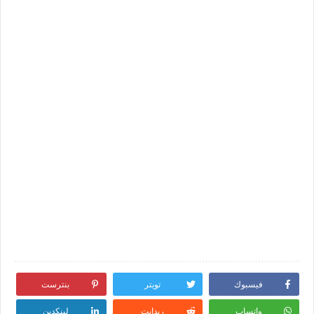
فيسبوك
تويتر
بنترست
واتساب
ريدايت
لينكدين