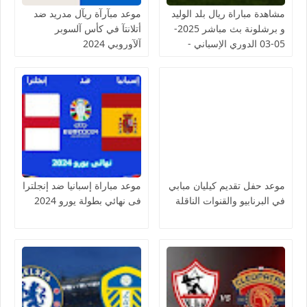
مشاهدة مباراة ريال بلد الوليد
موعد مبآرآة ريآل مدريد ضد
و برشلونة بث مباشر 2025-
أتلانتآ في كأس آلسوبر
05-03 الدوري الإسباني -
آلآوروبي 2024
لمسة بوست
موعد حفل تقديم كيليان مبابي
موعد مباراة إسبانيا ضد إنجلترا
في البرنابيو والقنوات الناقلة
فى نهائي بطولة يورو 2024