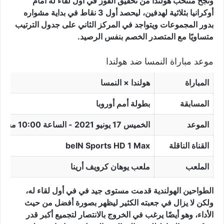
ونجح منتخب هولندا من تحقيق الفوز في أول لقاء له أمام
أوكرانيا بثلاثية لهدفين، ليحصد أول 3 نقاط في بداية مشواره
بدور المجموعات ويتواجد في المركز الثاني على جدول الترتيب
متساويًا مع المتصدر الخصم بنفس الرصيد.
موعد مباراة النمسا ضد هولندا
المباراة
هولندا × النمسا
المسابقة
بطولة أمم أوروبا
الموعد
الخميس 17 يونيو 2021 - الساعة 10:00 مساءً بتوقيت مكة المكرمة.
القناة الناقلة
beIN Sports HD 1 Max
الملعب
ملعب يوهان كرويف أرينا
الطواحين الهولندية قدمت مستوى جيد في في أول لقاء له،
ولكن لا يزال في جعبته الكثير ليظهر بصورة أفضل من حيث
الأداء، وهو أيضًا يرغب في الخروج بالانتصار لتجميع أكبر قدر