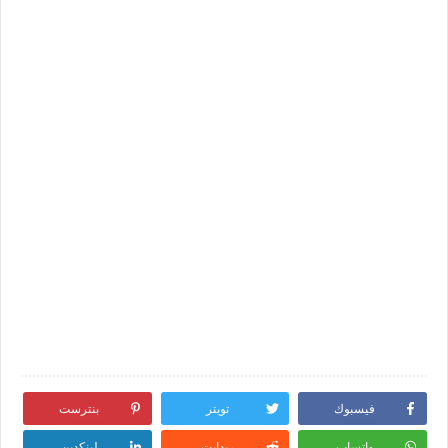
فيسبوك
تويتر
بنترست
واتساب
ريدايت
لينكدين