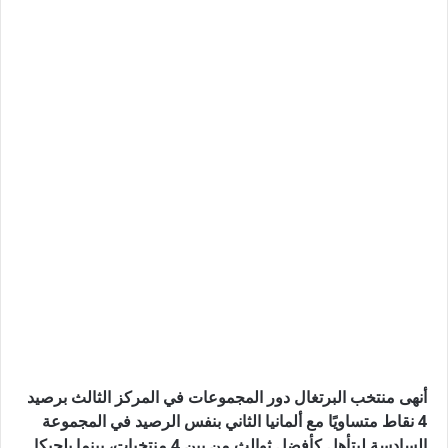
أنهى منتخب البرتغال دور المجموعات في المركز الثالث برصيد
4 نقاط متساويًا مع ألمانيا الثاني بنفس الرصيد في المجموعة
السادسة ليتأهل كأفضل ثوالث من بين 4 منتخبات، بينما بلجيكا