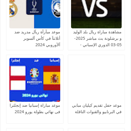
مشاهدة مباراة ريال بلد الوليد
موعد مبآرآة ريآل مدريد ضد
و برشلونة بث مباشر 2025-
أتلانتآ في كأس آلسوبر
05-03 الدوري الإسباني -
آلآوروبي 2024
لمسة بوست
موعد حفل تقديم كيليان مبابي
موعد مباراة إسبانيا ضد إنجلترا
في البرنابيو والقنوات الناقلة
فى نهائي بطولة يورو 2024