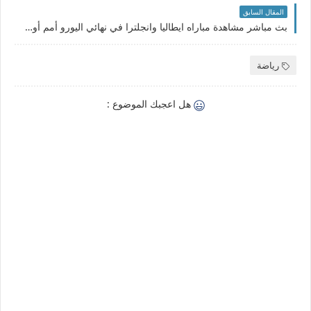
المقال السابق
بث مباشر مشاهدة مباراه ايطاليا وانجلترا في نهائي اليورو أمم أوروبا 2020 والقنوات الناقلة والتشكيل المتوقع
رياضة
هل اعجبك الموضوع :