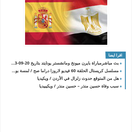
اقرا ايضا
بث مباشرمباراة بايرن ميونخ ومانشستر يونايتد بتاريخ 20-09-2023 دوري أبطال أوروبا
مسلسل كريستال الحلقة 60 فيديو لاروزا دراما صح / لمسة بوست
هل من المتوقع حدوث زلزال في الأردن / ويكيديا
سبب وفاة حسين منذر – حسين منذر / ويكيبيديا