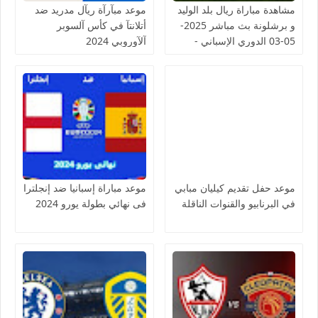
مشاهدة مباراة ريال بلد الوليد
موعد مبآرآة ريآل مدريد ضد
و برشلونة بث مباشر 2025-
أتلانتآ في كأس آلسوبر
05-03 الدوري الإسباني -
آلآوروبي 2024
لمسة بوست
موعد حفل تقديم كيليان مبابي
موعد مباراة إسبانيا ضد إنجلترا
في البرنابيو والقنوات الناقلة
فى نهائي بطولة يورو 2024