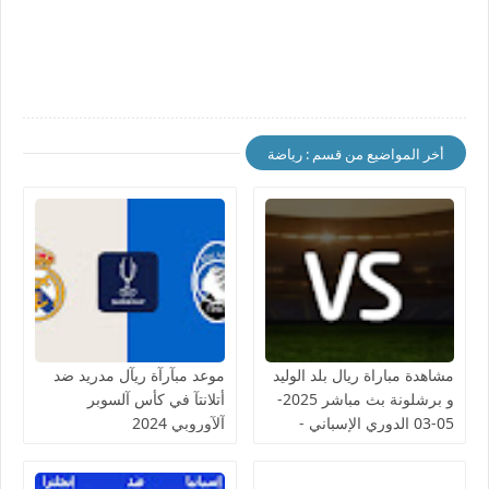
أخر المواضيع من قسم : رياضة
مشاهدة مباراة ريال بلد الوليد
موعد مبآرآة ريآل مدريد ضد
و برشلونة بث مباشر 2025-
أتلانتآ في كأس آلسوبر
05-03 الدوري الإسباني -
آلآوروبي 2024
لمسة بوست