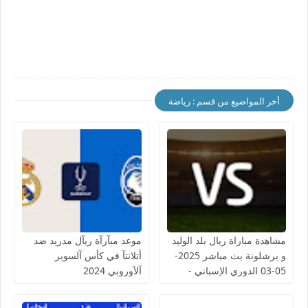
أخر المواضيع من قسم : رياضة
مشاهدة مباراة ريال بلد الوليد
موعد مبآرآة ريآل مدريد ضد
و برشلونة بث مباشر 2025-
أتلانتآ في كأس آلسوبر
05-03 الدوري الإسباني -
آلآوروبي 2024
لمسة بوست