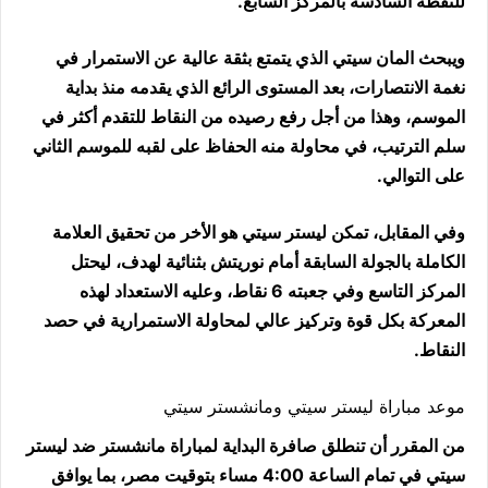
للنقطة السادسة بالمركز السابع.
ويبحث المان سيتي الذي يتمتع بثقة عالية عن الاستمرار في
نغمة الانتصارات، بعد المستوى الرائع الذي يقدمه منذ بداية
الموسم، وهذا من أجل رفع رصيده من النقاط للتقدم أكثر في
سلم الترتيب، في محاولة منه الحفاظ على لقبه للموسم الثاني
على التوالي.
وفي المقابل، تمكن ليستر سيتي هو الأخر من تحقيق العلامة
الكاملة بالجولة السابقة أمام نوريتش بثنائية لهدف، ليحتل
المركز التاسع وفي جعبته 6 نقاط، وعليه الاستعداد لهذه
المعركة بكل قوة وتركيز عالي لمحاولة الاستمرارية في حصد
النقاط.
موعد مباراة ليستر سيتي ومانشستر سيتي
من المقرر أن تنطلق صافرة البداية لمباراة مانشستر ضد ليستر
سيتي في تمام الساعة 4:00 مساء بتوقيت مصر، بما يوافق