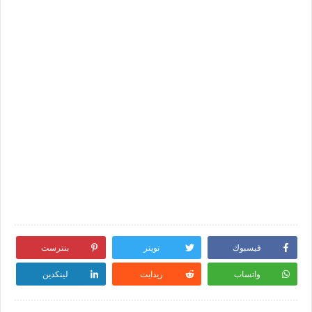
فيسبوك
تويتر
بنترست
واتساب
ريدايت
لينكدين