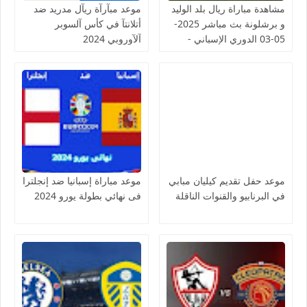
مشاهدة مباراة ريال بلد الوليد
موعد مبآرآة ريآل مدريد ضد
و برشلونة بث مباشر 2025-
أتلانتآ في كأس آلسوبر
05-03 الدوري الإسباني -
آلآوروبي 2024
لمسة بوست
موعد حفل تقديم كيليان مبابي
موعد مباراة إسبانيا ضد إنجلترا
في البرنابيو والقنوات الناقلة
فى نهائي بطولة يورو 2024