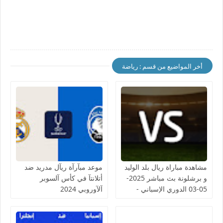
أخر المواضيع من قسم : رياضة
مشاهدة مباراة ريال بلد الوليد
موعد مبآرآة ريآل مدريد ضد
و برشلونة بث مباشر 2025-
أتلانتآ في كأس آلسوبر
05-03 الدوري الإسباني -
آلآوروبي 2024
لمسة بوست