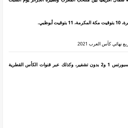
ع نهائي كأس العرب 2021
تبث منافسات كأس العرب عبر قناتي بي إن سبورتس 1 و2 بدون تشفير، وكذلك عبر قنوات الكأس القطرية