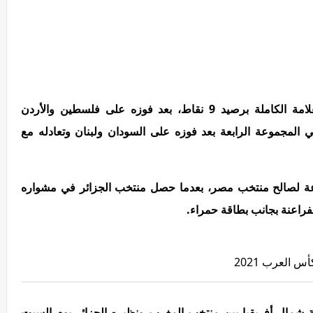
وتصدر المنتخب المغربي مجموعتة الثالثة بالعلامة الكاملة برصيد 9 نقاط، بعد فوزه على فلسطين والأردن
ي المجموعة الرابعة بعد فوزه على السودان ولبنان وتعادله مع
ة لصالح منتخب مصر، بعدما حصل منتخب الجزائر في مشواره
راعنة بجانب بطاقة حمراء.
 العرب 2021
شمال أفريقيا بين منتخب المغرب ونظيره الجزائر يوم السبت