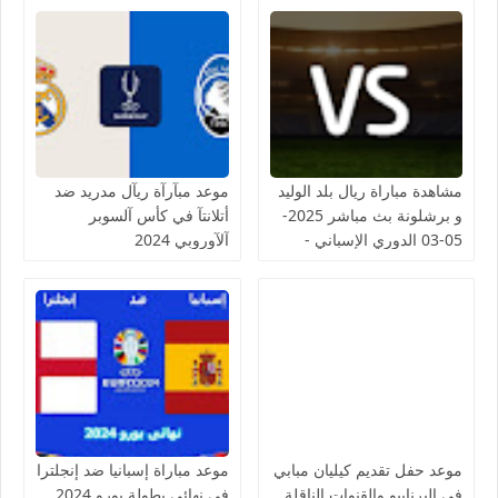
مشاهدة مباراة ريال بلد الوليد
موعد مبآرآة ريآل مدريد ضد
و برشلونة بث مباشر 2025-
أتلانتآ في كأس آلسوبر
05-03 الدوري الإسباني -
آلآوروبي 2024
لمسة بوست
موعد حفل تقديم كيليان مبابي
موعد مباراة إسبانيا ضد إنجلترا
في البرنابيو والقنوات الناقلة
فى نهائي بطولة يورو 2024