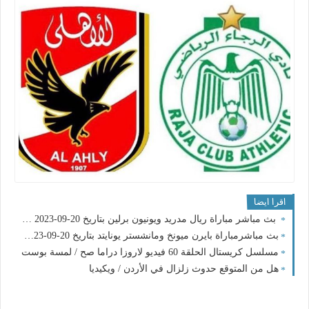
اقرا ايضا
بث مباشر مباراة ريال مدريد ويونيون برلين بتاريخ 20-09-2023 دوري أبطال أوروبا
بث مباشرمباراة بايرن ميونخ ومانشستر يونايتد بتاريخ 20-09-2023 دوري أبطال أوروبا
مسلسل كريستال الحلقة 60 فيديو لاروزا دراما صح / لمسة بوست
هل من المتوقع حدوث زلزال في الأردن / ويكيديا