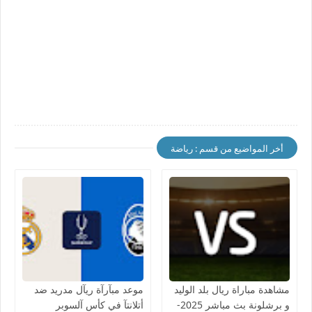
أخر المواضيع من قسم : رياضة
مشاهدة مباراة ريال بلد الوليد
موعد مبآرآة ريآل مدريد ضد
و برشلونة بث مباشر 2025-
أتلانتآ في كأس آلسوبر