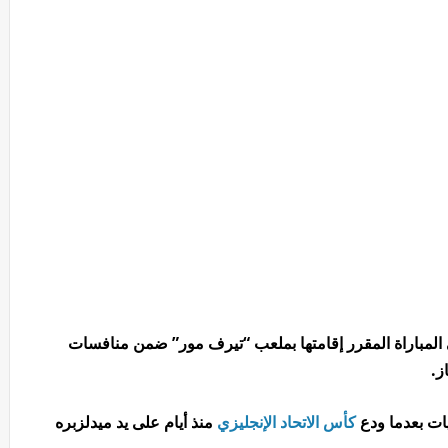
لمباراة المقرر إقامتها بملعب “تيرف مور” ضمن منافسات
ز.
يات بعدما ودع
كأس الاتحاد الإنجليزي
منذ أيام على يد ميدلزبره