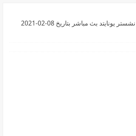
بُ مباشر مشاهدة مباراة بيرنلي ومانشستر يونايتد بث مباشر بتاريخ 08-02-2021