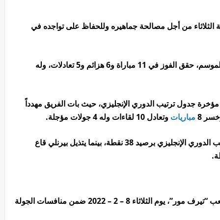
ة الثلاثاء من أجل مصالحة جماهيره وللحفاظ على تواجده في
وخاض مان يونايتد 22 جولة في البريميرليج هذا الموسم، حقق الفوز في 11 مباراة و6 هزائم و5 تعادلات، وله
ؤخرة جدول ترتيب الدوري الإنجليزي، حيث بات الفريق مهدداً
سر 8
مباريات
وتعادل 10 لقاءات وله 4 جولات مؤجلة.
ويحتل مانشستر يونايتد المركز الرابع بجدول ترتيب الدوري الإنجليزي برصيد 38 نقطة، بينما يتذيل بيرنلي قاع
يستضيف بيرنلي نظيره مانشستر يونايتد على ملعب “تيرف مور”، يوم الثلاثاء 8 – 2 – 2022 ضمن منافسات الجولة