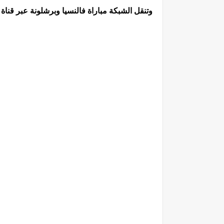
وتنقل الشبكة مباراة فالنسيا وبرشلونة عبر قناة beIN Sports 1 HD على الهواء مباشرة.