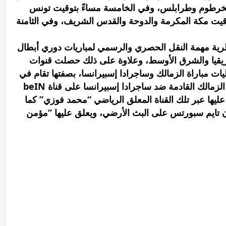
الخرطوم وطرابلس، وفي الخامسة مساءً بتوقيت تونس
وقيت مكة المكرمة والدوحة والقدس الشريف، وفي الثامنة
ية مهمة النقل الحصري والرسمي لمباريات دوري أبطال
ريقيا والشرق الأوسط، وعلاوة على ذلك حصلت قنوات
ت مباراة الزمالك وساجرادا إسبيرانسا، بصفتها تقام في
مصر. ومن المقرر أن تذاع مجريات مباراة الزمالك القادمة ضد ساجرادا إسبيرانسا على قناة beIN
 ويعلق عليها عبر تلك القناة المعلق الرياضي “محمد فوزي” كما
ون تايم سبورتس على البث الأرضي، ويعلق عليها “مؤمن