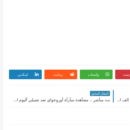
رست
واتساب
ريدايت
لينكدين
المقال السابق
مجدلاني مساعدات نقدية بقمية 700 شيكل لعدد 12 الف اسرة فقيرة في قطاع غزةمجدلاني مساعدات نقدية بقمية 700 شيكل لعدد 12 الف اسرة فقيرة في قطاع غزة
بث مبآشر .. مشآهدة مبآرآة أوروجواي ضد تشيلي آليوم الاربعآء بتآريخ 30 - 3 - 2022 تصفيآت كآس آلعآلم - آمريكآ آلجنوبية