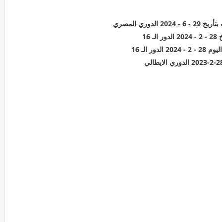
وري المصري
16
 الـ 16