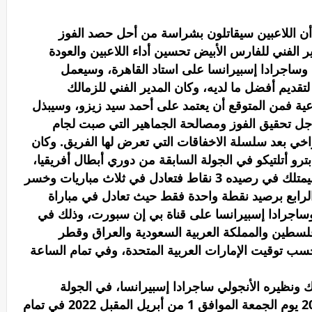
 أن اللاعبين سيقاتلون بشراسة من أحل حصد الفوز
 الفني للفارس الأبيض تحسين أداء اللاعبين والعودة
لك وساجرادا إسبيرانسا على استاد القاهرة، وسيعمل
قديم أفضل ما لديه، وكان المدير الفني للزمالك
عية فمن المتوقع أن يعتمد على أحمد سيد زيزو، وسيبذل
أجل تحقيق الفوز ومصالحة الجماهير التي صبت لجام
راخي بعد سلسلة الاخفاقات التي تعرض لها الفريق. وكان
رو أتلتيكو في الجولة السابقة من دوري أبطال أفريقيا،
بعد تلقيه الهزيمة من قبل الوداد البيضاوي ليمتلك في رصيده 3 نقاط فتعادل في ثلاث مباريات وخسر
 الرابع برصيد نقطة واحدة فقط حيث تعادل في مباراة
الك وساجرادا إسبيرانسا على قناة بي إن سبورت، وذلك في
لسطين والمملكة العربية السعودية والعراق وقطر
حسب توقيت الإمارات العربية المتحدة، وفي تمام الساعة
لك ونظيره الأنجولي ساجرادا إسبيرانسا، في الجولة
السادسة من عمر دوري أبطال إفريقيا 2022 يوم الجمعة الموافق 1 من أبريل المقبل 2022 في تمام