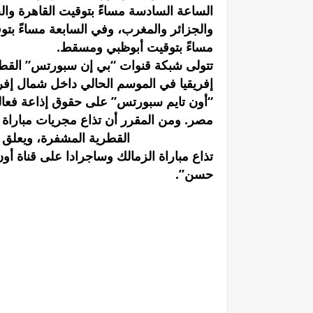
الساعة السادسة مساءً بتوقيت القاهرة و
والجزائر والمغرب، وفي السابعة مساءً بت
مساءً بتوقيت أبوظبي ومسقط.
تتولى شبكة قنوات “بي إن سبورتس” القطر
إفريقيا في الموسم الحالي داخل شمال إف
“أون تايم سبورتس” على حقوق إذاعة فعاليا
SPORTS 3 HD القطرية المشفرة،
تذاع مباراة الزمالك وساجرادا على قناة أ
حسن”.