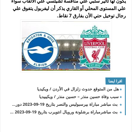
يكون لها تأثير سلبي علي منافسة تشيلسي علي الألقاب سواء
علي المستوى المحلي أو القاري يذكر أن ليفربول يتفوق علي
رجال توخيل حتي الأن بفارق 7 نقاط.
اقرا ايضا
هل من المتوقع حدوث زلزال في الأردن / ويكيديا
سبب وفاة حسين منذر – حسين منذر / ويكيبيديا
بث مباشر مباراة بيرسبوليس والنصر بتاريخ 19-09-2023 دوري أبطال آسيا
بث مباشرمباراة برشلونة ورويال انتويرب بتاريخ 19-09-2023 دوري أبطال أوروبا