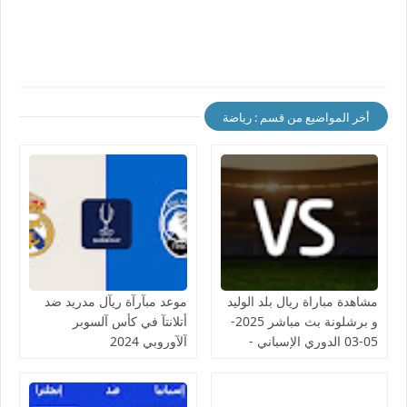
أخر المواضيع من قسم : رياضة
مشاهدة مباراة ريال بلد الوليد
موعد مبآرآة ريآل مدريد ضد
و برشلونة بث مباشر 2025-
أتلانتآ في كأس آلسوبر
05-03 الدوري الإسباني -
آلآوروبي 2024
لمسة بوست