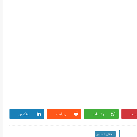
رست
واتساب
ريدايت
لينكدين
المقال السابق