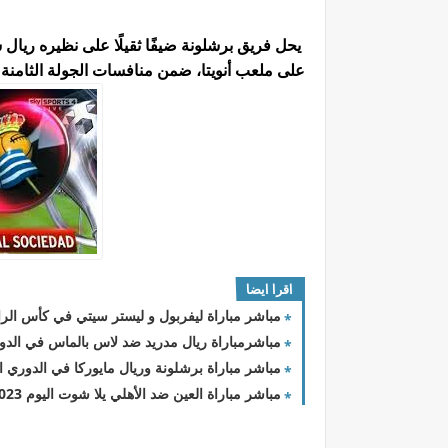
يحل فريق برشلونة ضيفًا ثقيلًا على نظيره ريال س
على ملعب أنويتا، ضمن منافسات الجولة الثامنة 
اقرا ايضا
مباشر مباراة ليفربول و ليستر سيتي في كأس الرابطة الإنجليزية 3/2024
مباشرمباراة ريال مدريد ضد لاس بالماس في الدوري
مباشر مباراة برشلونة وريال مايوركا في الدوري الأسباني 2023-2024 والقن
مباشر مباراة العين ضد الأهلي يلا شوت اليوم 2023-09-26 في كأس خادم الحرمين الشريفين