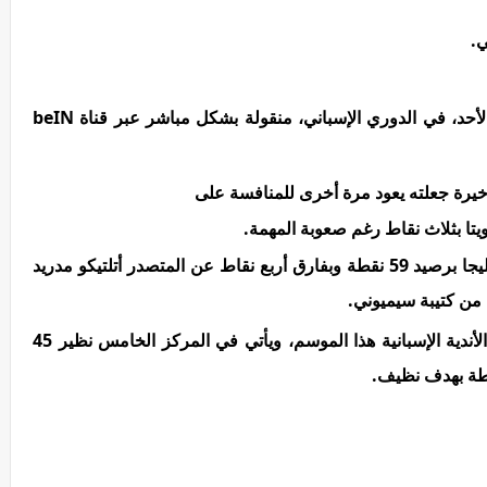
ي.
ستكون مباراة برشلونة وريال سوسيداد، اليوم الأحد، في الدوري الإسباني، منقولة بشكل مباشر عبر قناة beIN
أخيرة جعلته يعود مرة أخرى للمنافسة على
يتا بثلاث نقاط رغم صعوبة المهمة.
يحتل النادي الكتالوني حاليًا المركز الثاني في الليجا برصيد 59 نقطة وبفارق أربع نقاط عن المتصدر أتلتيكو مدريد
في الوقت نفسه فإن ريال سوسييداد من أبرز الأندية الإسبانية هذا الموسم، ويأتي في المركز الخامس نظير 45
ناطة بهدف نظيف.