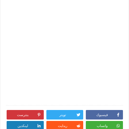
فيسبوك
تويتر
بنترست
واتساب
ريدايت
لينكدين