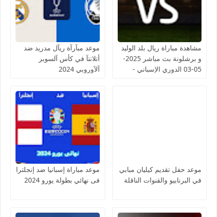
مشاهدة مباراة ريال بلد الوليد
موعد مبآرآة ريآل مدريد ضد
و برشلونة بث مباشر 2025-
أتلانتآ في كأس آلسوبر
05-03 الدوري الإسباني -
آلآوروبي 2024
لمسة بوست
موعد حفل تقديم كيليان مبابي
موعد مباراة إسبانيا ضد إنجلترا
في البرنابيو والقنوات الناقلة
فى نهائي بطولة يورو 2024