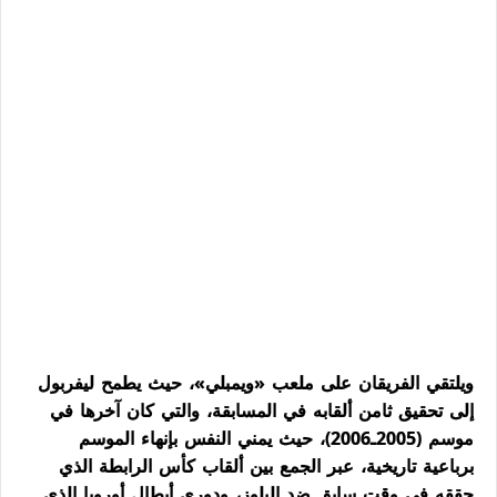
ويلتقي الفريقان على ملعب «ويمبلي»، حيث يطمح ليفربول
إلى تحقيق ثامن ألقابه في المسابقة، والتي كان آخرها في
موسم (2005ـ2006)، حيث يمني النفس بإنهاء الموسم
برباعية تاريخية، عبر الجمع بين ألقاب كأس الرابطة الذي
حققه في وقت سابق ضد البلوز، ودوري أبطال أوروبا الذي