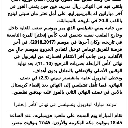
يلتقي فيه في النهائي ريال مدريد، فين حين يتمنى الفوز في
آخر مباراتين له بالبريمييرليغ، على أمل تعثر مان سيتي ليتوج
باللقب الـ20 في تاريخه بالمسابقة.
من جانبه يمني تشيلسي الذي يمر بموسم صعب للغاية داخل
وخارج الملعب نفسه بتحقيق لقب كأس إنجلترا للمرة التاسعة
في تاريخه، وكان آخرها في موسم (2017ـ2018)، في آخر
فرصة للفريق توماس توخيل لتفادي الخروج بموسم خالٍ من
الألقاب، ومن جانب آخر الانتقام لخسارته من ليفربول في
نهائي كأس الرابطة بضربات الترجيح (10 ـ11)، بعد نهاية
الوقتين الأصلي والإضافي بالتعادل بدون أهداف.
وتخطى ليفربول عقبة مانشستر سيتي (3ـ2) في نصف
النهائي، فيما تأهل تشيلسي إلى النهائي بعد إقصاء كريستال
بالاس في نصف النهائي الثاني بالفوز عليه بهدفين نظيفين.
موعد مباراة ليفربول وتشيلسي في نهائي كأس إنجلترا
تقام المباراة يوم السبت على ملعب «ويمبلي»، عند الساعة
18:45 بتوقيت مكة المكرمة والأردن، 17:45 بتوقيت مصر،