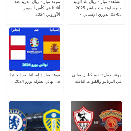
مشاهدة مباراة ريال بلد الوليد
موعد مبآرآة ريآل مدريد ضد
و برشلونة بث مباشر 2025-
أتلانتآ في كأس آلسوبر
05-03 الدوري الإسباني -
آلآوروبي 2024
لمسة بوست
موعد حفل تقديم كيليان مبابي
موعد مباراة إسبانيا ضد إنجلترا
في البرنابيو والقنوات الناقلة
فى نهائي بطولة يورو 2024