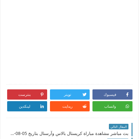
فيسبوك
تويتر
بنترست
واتساب
ريدايت
لينكدين
المقال التالي
بث مباشر مشاهدة مباراة كريستال بالاس وآرسنال بتاريخ 05-08-2022 الدوري الانجليزي