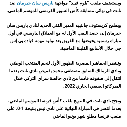
ويستضيف ملعب “بلوم فيلد” مواجهة
باريس سان جيرمان
ضد
نانت في نهائي مسابقة كأس السوبر الفرنسي للموسم الماضي.
ويطمح كريستوف جالتييه المدير الفني الجديد لنادي باريس سان
جيرمان إلى حصد اللقب الأول له مع العملاق الباريسي في أول
مباراة رسمية يخوضها مع الفريق بعد توليه مهمة قيادة بي إس
جي خلال الأسابيع القليلة الماضية.
وتنتظر الجماهير المصرية الظهور الأول لنجم المنتخب الوطني
ونادي الزمالك السابق مصطفى محمد بقميص نادي نانت بعدما
انتقل إلى صفوفه قادما من نادي جالطة سراي التركي خلال
الميركاتو الصيفي الجاري 2022.
ونجح نادي نانت في التتويج بلقب كأس فرنسا الموسم الماضي،
بعدما انتصر في المباراة النهائية على نادي نيس بنتيجة 1-0، على
ملعب فرنسا مطلع شهر يونيو الماضي