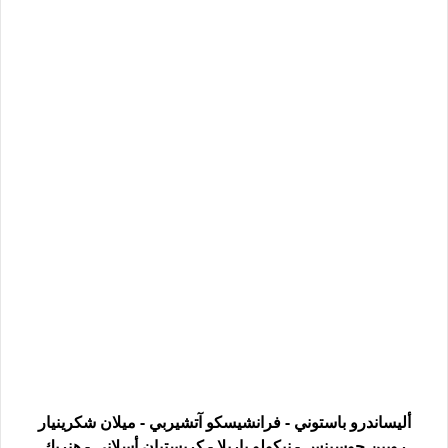
أليساندرو باستوني - فرانشيسكو آتشيربي - ميلان شكرينيار
روبين جوسينس - نيكولو باريلا - كريستيان أسلاني - هنريك