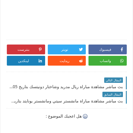
فيسبوك
تويتر
بنترست
واتساب
ريدايت
لينكدين
المقال التالي
بث مباشر مشاهدة مباراة ريال مدريد وشاختار دونيتسك بتاريخ 05-10-2022 دوري أبطال أوروبا
المقال السابق
بث مباشر مشاهدة مباراة مانشستر سيتي ومانشستر يونايتد بتاريخ 01-10-2022 الدوري الانجليزي
هل اعجبك الموضوع :