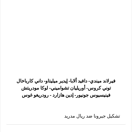
فيرلاند ميندي- دافيد ألابا- إيدير ميليتاو- داني كارباخال
توني كروس- أوريليان تشواميني- لوكا مودريتش
فينيسيوس جونيور- إدين هازارد - رودريغو غوس
تشكيل جيرونا ضد ريال مدريد