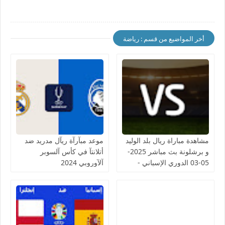
أخر المواضيع من قسم : رياضة
مشاهدة مباراة ريال بلد الوليد
موعد مبآرآة ريآل مدريد ضد
و برشلونة بث مباشر 2025-
أتلانتآ في كأس آلسوبر
05-03 الدوري الإسباني -
آلآوروبي 2024
لمسة بوست