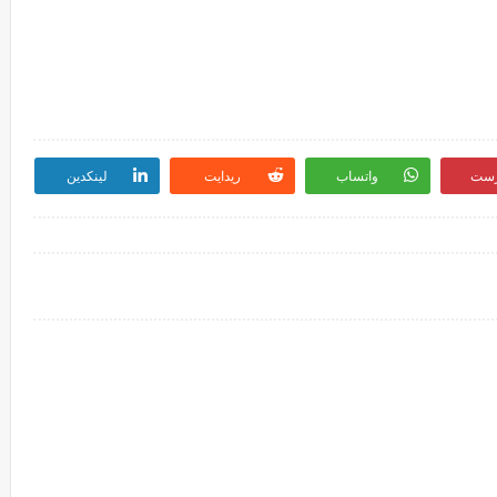
رست
واتساب
ريدايت
لينكدين