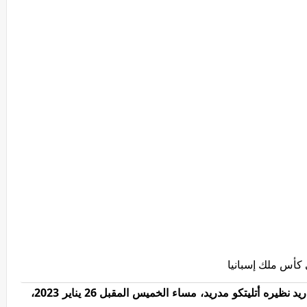
 كأس ملك إسبانيا
يواجه الفريق الأول لكرة القدم بنادي ريال مدريد نظيره أتليتكو مدريد، مساء الخميس المقبل 26 يناير 2023،