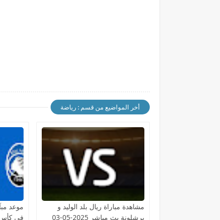
أخر المواضيع من قسم : رياضة
مشاهدة مباراة ريال بلد الوليد و
موعد مبآر
برشلونة بث مباشر 2025-05-03
في كأس آل