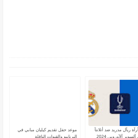
آة ريآل مدريد ضد أتلانتآ
موعد حفل تقديم كيليان مبابي في
سوبر آلآوروبي 2024
البرنابيو والقنوات الناقلة