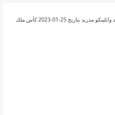
بث مباشرمشاهدة مباراة ريال مدريد واتليتكو مدريد بتاريخ 25-01-2023 كأس ملك