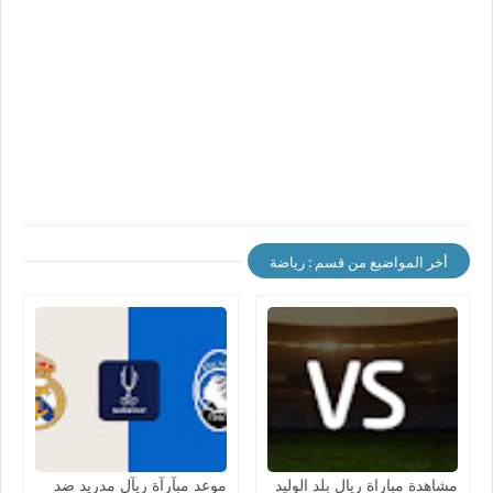
أخر المواضيع من قسم : رياضة
مشاهدة مباراة ريال بلد الوليد
موعد مبآرآة ريآل مدريد ضد