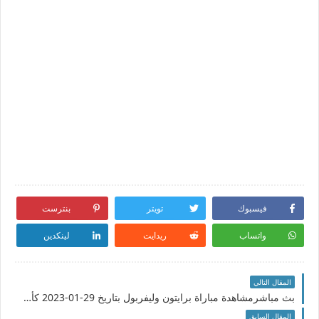
فيسبوك
تويتر
بنترست
واتساب
ريدايت
لينكدين
المقال التالي
بث مباشرمشاهدة مباراة برايتون وليفربول بتاريخ 29-01-2023 كأس الإتحاد الإنجليزي
المقال السابق