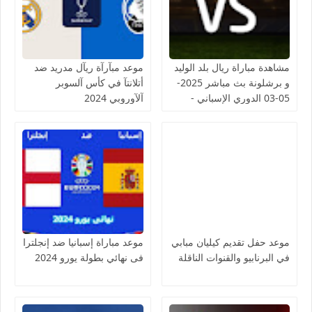
مشاهدة مباراة ريال بلد الوليد
موعد مبآرآة ريآل مدريد ضد
و برشلونة بث مباشر 2025-
أتلانتآ في كأس آلسوبر
05-03 الدوري الإسباني -
آلآوروبي 2024
لمسة بوست
موعد حفل تقديم كيليان مبابي
موعد مباراة إسبانيا ضد إنجلترا
في البرنابيو والقنوات الناقلة
فى نهائي بطولة يورو 2024