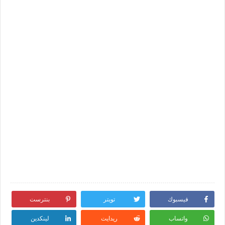
فيسبوك
تويتر
بنترست
واتساب
ريدايت
لينكدين