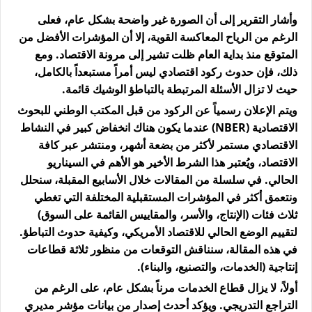
وأشار التقرير إلى أن الصورة غير واضحة بشكل عام، فعلى
الرغم من الرياح المعاكسة القوية، إلا أن المؤشرات الأفضل من
المتوقع منذ بداية العام ظلت تشير إلى مرونة الاقتصاد. ومع
ذلك، فإن حدوث ركود اقتصادي ليس أمراً مستبعداً بالكامل،
حيث لا تزال الأسئلة المرتبطة بالتباطؤ الوشيك قائمة.
ويتم الإعلان رسمياً عن الركود من قبل المكتب الوطني للبحوث
الاقتصادية (NBER) عندما يكون هناك انخفاض كبير في النشاط
الاقتصادي مستمر لأكثر من بضعة أشهر، ومنتشر عبر كافة
الاقتصاد، ويُعتبر هذا الشرط الأخير هو الأهم في السيناريو
الحالي. في سلسلة من المقالات خلال الأسابيع المقبلة، سنحلل
ونتعمق أكثر في المؤشرات المستقبلية المختلفة التي تغطي
ثلاث فئات (الإنتاج، والأسر، والمقاييس القائمة على السوق)
لتقييم الوضع الحالي للاقتصاد الأمريكي، وكيفية حدوث التباطؤ.
في هذه المقالة، سنناقش التوقعات من منظور ثلاثة قطاعات
إنتاجية (الخدمات، والتصنيع، والبناء).
أولاً، لا يزال قطاع الخدمات مرناً بشكل عام، على الرغم من
التراجع التدريجي. ويؤكد أحدث إصدار من بيانات مؤشر مديري