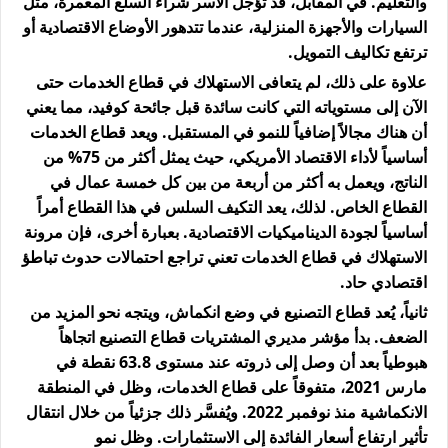
والتعليم. في المقابل، قد تؤجل الأسر شراء السلع المعمرة، مثل
السيارات والأجهزة المنزلية، عندما تتدهور الأوضاع الاقتصادية أو
ترتفع تكاليف التمويل.
علاوة على ذلك، لم يتعافى الاستهلاك في قطاع الخدمات حتى
الآن إلى مستوياته التي كانت سائدة قبل جائحة كوفيد، مما يعني
أن هناك مجالاً إضافياً للنمو في المستقبل. ويعد قطاع الخدمات
أساسياً لأداء الاقتصاد الأمريكي، حيث يمثل أكثر من 75% من
الناتج، ويعمل به أكثر من أربعة من بين كل خمسة عمال في
القطاع الخاص. لذلك، يعد التكيف السلس في هذا القطاع أمراً
أساسياً لجودة الديناميكيات الاقتصادية. بعبارة أخرى، فإن مرونة
الاستهلاك في قطاع الخدمات تعني تراجع احتمالات حدوث تباطؤ
اقتصادي حاد.
ثانياً، يُعد قطاع التصنيع في وضع انكماش، ويتجه نحو المزيد من
الضعف. بدأ مؤشر مديري المشتريات قطاع التصنيع اتجاهاً
هبوطياً بعد أن وصل إلى ذروته عند مستوى 63.8 نقطة في
مارس 2021، متفوقاً على قطاع الخدمات، وظل في المنطقة
الانكماشية منذ نوفمبر 2022. ويُفسَّر ذلك جزئياً من خلال انتقال
تأثير ارتفاع أسعار الفائدة إلى الاستثمارات. وظل نمو