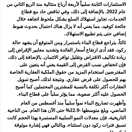
الاستثمارات الثابتة سلبياً لأربعة أرباع متتالية منذ الربع الثاني من
عام 2022. بالإضافة إلى ذلك، وفي تناقض حاد مع قطاع
الخدمات، تجاوز استهلاك السلع بشكل ملحوظ اتجاهه خلال
جائحة كوفيد، مما يعني أنه لا يزال هناك احتمال بحدوث هبوط
إضافي حتى يتم تطبيع الاستهلاك.
ثالثاً، يتراجع قطاع البناء باستمرار ومن المتوقع أن يشهد حالة
ركود، فقد أدى ارتفاع أسعار الفائدة وتشديد معايير الإقراض إلى
زيادة تكاليف الاقتراض وتقليل توافر الائتمان. بالإضافة إلى ذلك،
فإن انخفاض نسب القرض إلى القيمة يعني أنه يتعين على
المقترضين استخدام المزيد من حقوق الملكية العقارية الخاصة
بهم للحصول على قرض عقاري. ونتيجة لذلك، أصبح تمويل
العقارات أكثر تكلفة بالنسبة للمشترين المحتملين كما أصبح
الحصول عليه أكثر صعوبة، مما يؤثر سلباً على قطاع البناء.
وأظهرت تصاريح البناء نمواً سلبياً منذ أغسطس من العام
الماضي، وبلغ متوسطها -22.9% حتى الآن هذا العام. من الناحية
التاريخية، فإن معدلات النمو السلبية المستمرة بهذا الحجم كانت
تسبق فترات ركود دون استثناء، وبالتالي فهي إشارة موثوقة