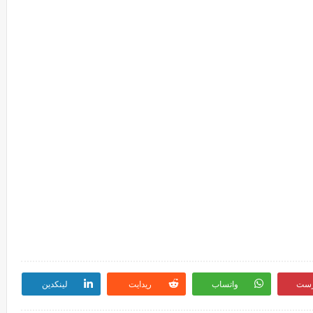
رست
واتساب
ريدايت
لينكدين