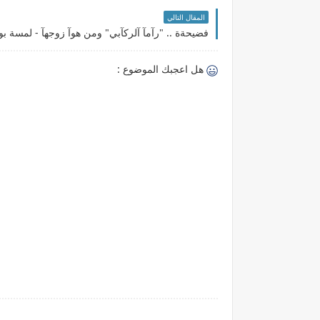
المقال التالي
فضيحةة .. "رآمآ آلركآبي" ومن هوآ زوجهآ - لمسة 
هل اعجبك الموضوع :