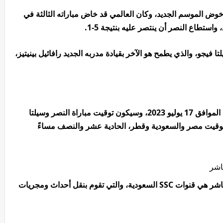
ض الموسم الجديد، وكان العالمي قد خاض مباراته الثالثة في
استطاع النصر أن ينتصر عليه بنتيجة 5-1.
ا فيجو، والذي يطمح هو الآخر بقيادة مدربه الجديد رافائيل بينيتيز،
موعد مباراة النصر ضد سيلتا فيجو هو يوم الاثنين الموافق 17 يوليو 2023، وسيكون توقيت مباراة النصر وسيلتا
توقيت مصر والسعودية وقطر، الحادية عشر والنصف مساءً
باشر
القنوات الناقلة لمباراة النصر وسيلتا فيجو بث مباشر هي قنوات SSC السعودية، والتي تقوم بنقل أحداث ومجريات