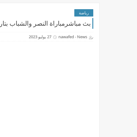
رياضة
بث مباشرمباراة النصر والشباب بتاريخ 28-07-2023 كأس الملك سلمان لل
nawafed - News
27 يوليو 2023