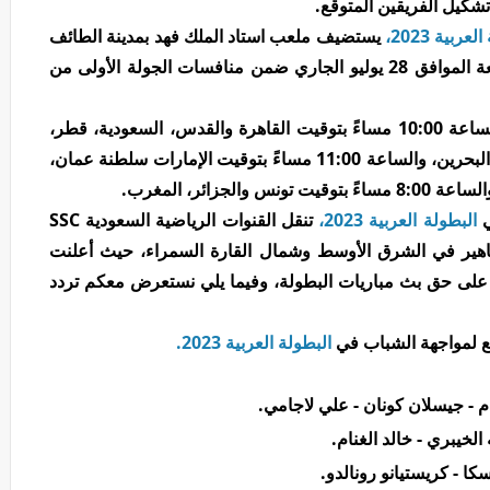
 تشكيل الفريقين المتوقع.
عربية 2023
،
يستضيف ملعب استاد الملك فهد بمدينة الطائف
السعودية مباراة النصر ضد الشباب غدًا الجمعة الموافق 28 يوليو الجاري ضمن منافسات الجولة الأولى من
وتنطلق مباراة النصر ضد الشباب في تمام الساعة 10:00 مساءً بتوقيت القاهرة والقدس، السعودية، قطر،
الكويت، لبنان، سوريا، العراق، الأردن، اليمن، البحرين، والساعة 11:00 مساءً بتوقيت الإمارات سلطنة عمان،
ي
البطولة العربية 2023
،
تنقل القنوات الرياضية السعودية SSC
اهير في الشرق الأوسط وشمال القارة السمراء، حيث أعلنت
السعودية SSC عن حصولها على حق بث مباريات البطولة، وفيما يلي نستعرض معكم تردد
ع لمواجهة الشباب في
البطولة العربية 2023
.
م - جيسلان كونان - علي لاجامي.
لخيبري - خالد الغنام.
كا - كريستيانو رونالدو.