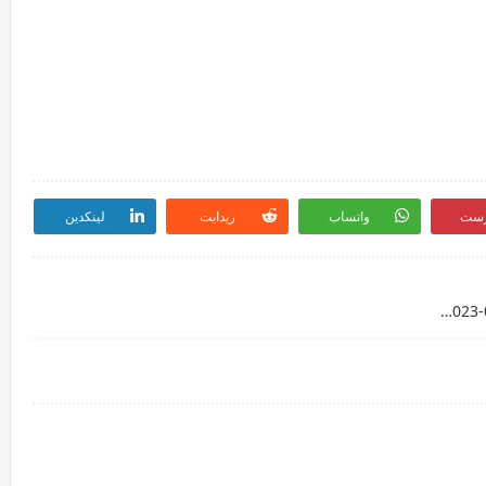
رست
واتساب
ريدايت
لينكدين
بث مباشرمباراة ريال مدريد وبرشلونة بتاريخ 29-07-2023 مباراة ودية