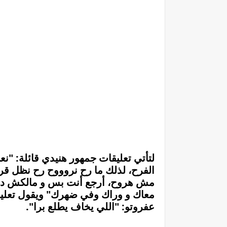
لتأتي تعليقات جمهور هنيدي قائلة: "نع
الفرح، لذلك ما رح نروووح رح نظل قريب
مش هروح، أرجع أنت بس و مالكش دعوة
معاك و وراك وفي ضهرك" ويقول تعلي
عفروتو: "اللي يخاف يطلع برا".