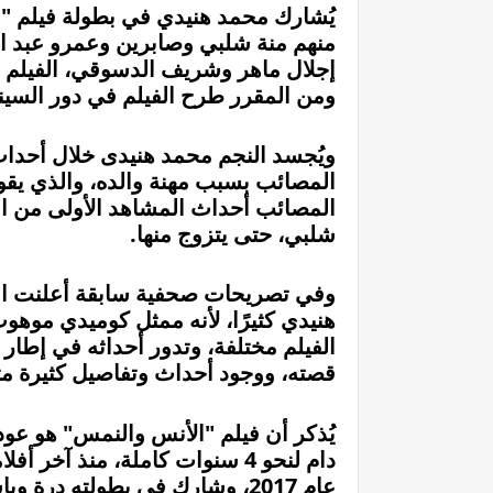
يُشارك
محمد هنيدي
في بطولة فيلم "
منهم منة شلبي وصابرين وعمرو عبد ا
إجلال ماهر وشريف الدسوقي، الفيلم 
ومن المقرر طرح الفيلم في دور السينم
ويُجسد النجم
محمد هنيدى
خلال أحداث
المصائب بسبب مهنة والده، والذي يق
المصائب أحداث المشاهد الأولى من ال
شلبي، حتى يتزوج منها.
وفي تصريحات صحفية سابقة أعلنت الف
هنيدي كثيرًا، لأنه ممثل كوميدي موه
الفيلم مختلفة، وتدور أحداثه في إطار
قصته، ووجود أحداث وتفاصيل كثيرة م
يُذكر أن فيلم "الأنس والنمس" هو عود
دام لنحو 4 سنوات كاملة، منذ آخ
عام 2017، وشارك في بطولته د