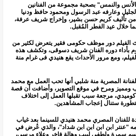
الأنس والنمس" بصحبة مجموعة من الفنانين
لجليل وعارفه عبد الرسول ومحمود حافظ ودنيا
من تأليف كريم حسن بشير، وإخراج شريف عرفة،
ا خلال عيد الفطر المُقبل.
 الفيلم دور موظف حكومى فقير يتعرض لكثير من
وم بأداء دوره الفنان شريف دسوقى، وتكشف هذه
فيلم، ومع مرور الأحداث يقع هنيدي فى غرام منة
نانة المصرية منة شلبي أنها تحب العمل مع محمد
وب ومميز ومرح في موقع التصوير، وأضافت أن قصة
 كوميدي، مرجعة سبب تقبلها العمل إلى اختلاف
تطورة ستنال إعجاب المشاهدين.
ة للفنان المصري محمد هنيدي للسينما بعد غياب
ر أفلامه "عنتر ابن ابن ابن ابن شداد"، والذي عُرض في
رة وباسم سمرة ولطفى لبيب وهالة فاخر وعلاء مرسى،