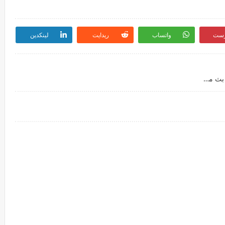
رست
واتساب
ريدايت
لينكدين
كوره لايف .... مشاهدة مباراة برشلونة واتلتيك بلباو بث مباشر اليوم 31/1/2021 الدوري الاسباني