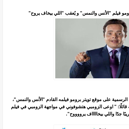
مو فيلم "الأنس والنمس" و يُعقب "اللي بيخاف يروح"
رسمية على موقع تويتر برومو فيلمه القادم "الأنس والنمس"،
لى البرومو الذي تصل مُدّته إلى 57 ثانية قائلًا: " اوعى الزومبي هتشوفوني في مواجهة الزومبي في فيلم
ًا جدًا واللي بيخاااااف يرووووح".