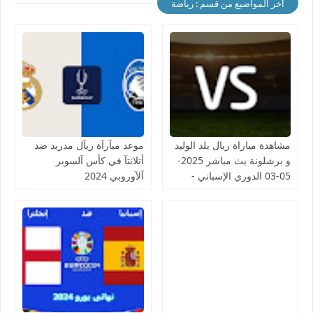
أخر المواضيع من قسم : رياضة
مشاهدة مباراة ريال بلد الوليد
موعد مبآرآة ريآل مدريد ضد
و برشلونة بث مباشر 2025-
أتلانتآ في كأس آلسوبر
05-03 الدوري الإسباني -
آلآوروبي 2024
لمسة بوست