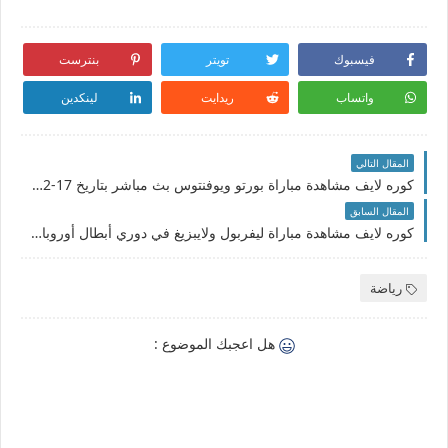
فيسبوك
تويتر
بنترست
واتساب
ريدايت
لينكدين
المقال التالي
كوره لايف مشاهدة مباراة بورتو ويوفنتوس بث مباشر بتاريخ 17-02-2021 دوري أبطال أوروبا
المقال السابق
كوره لايف مشاهدة مباراة ليفربول ولايبزيغ في دوري أبطال أوروبا بالتشكيل المتوقع والقنوات الناقلة
رياضة
هل اعجبك الموضوع :