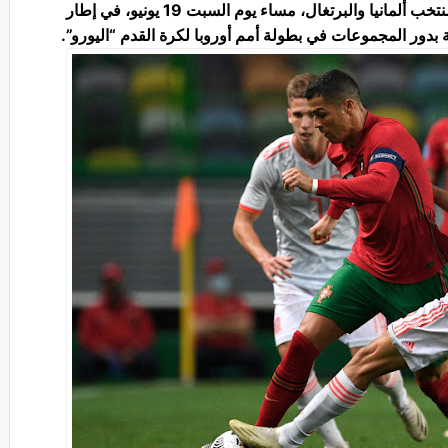
يحتضن ملعب أليانز أرينا مباراة قوية تجمع بين منتخب ألمانيا والبرتغال، مساء يوم السبت 19 يونيو، في إطار
بدور المجموعات في بطولة أمم أوروبا لكرة القدم “اليورو”.