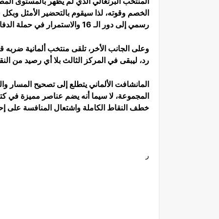
المنتخب البرتغالي الذي لم يظهر بالمستوى المط
الخصم وقوته، لذا سيقوم بالتحضير الأمثل وبكل 
رسمي إلى دور الـ 16 والاستمرار في حملة الدفاع عن لقبه للمرة الثانية على التوالي.
وعلى الجانب الأخر، تلقى منتخب ألمانية ضربه ق
رد، ليبقى في المركز الثالث بلا أي رصيد من النق
المانشافت الألماني يتطلع إلى تصحيح المسار وا
المجموعة، لا سيما أنه يضم عناصر مميزة في كتي
خطف النقاط الكاملة واشتعال المنافسة على إحدى
ر