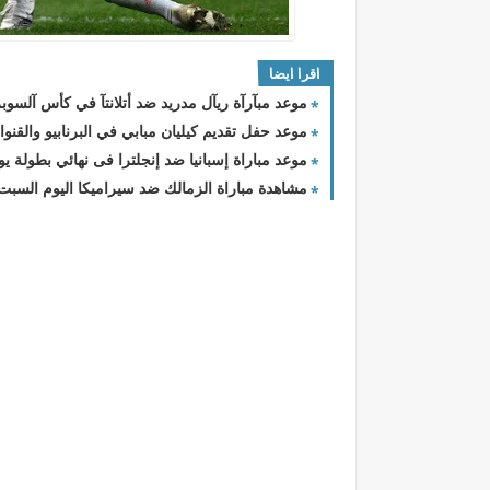
اقرا ايضا
موعد مبآرآة ريآل مدريد ضد أتلانتآ في كأس آلسوبر آل
موعد حفل تقديم كيليان مبابي في البرنابيو والقنوا
موعد مباراة إسبانيا ضد إنجلترا فى نهائي بطولة يورو 4
مشاهدة مباراة الزمالك ضد سيراميكا اليوم السبت بتأريخ 29 - 6 - 2024 الد