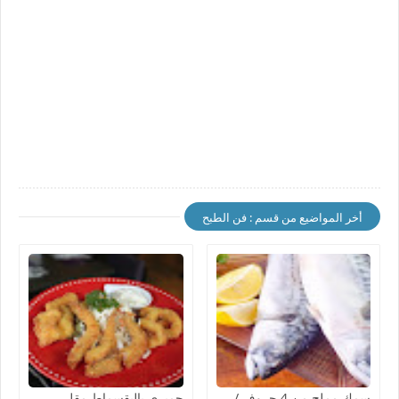
أخر المواضيع من قسم : فن الطبح
سمك مملح من 4 حروف /
جمبري بالبقسماط مقلي ...