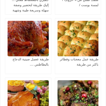
لمسة بوست /
إليكِ طريقة لتحضير وصفة
سهلة وسريعة طيبة وشهية
من وصفات الجمبري، جربيه
مقلياً بطبقة مقرمشة ولذيذة
طريقة عمل معجنات وفطائر
طريقة ععمل صينية الدجاج
باكثر من طريقة
بالبطاطس ....