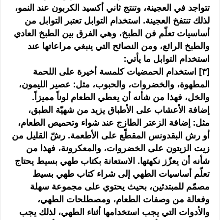
تتواجد في العجينة، وتنتج ثاني أكسيد الكربون عند النمو،
لذلك تنتفخ العجينة. استخدام التوابل تعتبر التوابل من
أساسيات تعلّم فن الطبخ، وهي الفرق بين الطبخ العادي
والطبخ الرائع، ومن النصائح التي ينبغي مراعاتها عند
استخدام التوابل ما يأتي:
[٣] استخدام الحمضيات كلمسة أخيرة على اللحمة
المطهوة، والخضروات، والحبوب، مثل: عصير الليمون،
والخل، فهذا من شأنه أن يعطي الطعام لوناً مميزاً.
إضافة الأعشاب على الأطباق يزيد من شهيّة الطبق،
مثل: إضافة الزعتر الطازج عند شواء وتحميص الطعام،
أو رش البقدونس المقطّع على الأطعمة. رشّ القليل من
زيت الزيتون على الخضروات، والمعكرونة، فهذا من
شأنه أن يعزّز نكهتها. الاستعانة بكتاب طهي بسيط يحتاج
تعلّم أساسيات الطهي إلى شراء كتاب طهي بسيط
مصمّم للمبتدئين، بحيث يحتوي على مجموعة سهلة
وفعالة من وصفات الطعام، ومصطلحات الطهي،
والأدوات التي يجب استخدامها أثناء الطهي، لذلك يجب