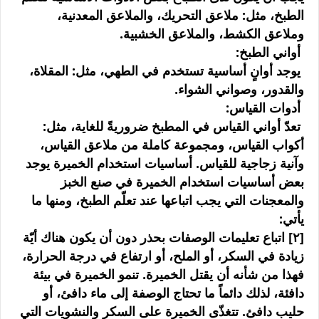
الطبخ، مثل: ملاعق التحريك، والملاعق المعدنية،
وملاعق الكشط، والملاعق الخشبية.
أواني الطبخ:
يوجد أوانٍ أساسية تستخدم في الطهي، مثل: المقلاة،
والقدور، وصواني الشواء.
أدوات القياس:
تعدّ أواني القياس في المطبخ ضروريةً للغاية، مثل:
أكواب القياس، ومجموعة كاملة من ملاعق القياس،
وآنية زجاجية للقياس. أساسيات استخدام الخميرة يوجد
بعض أساسيات استخدام الخميرة في صنع الخبز
والمعجنات التي يجب اتباعها عند تعلّم الطبخ، ومنها ما
يأتي:
[٢] اتباع تعليمات الوصفات بحذر دون أن يكون هناك أيّة
زيادة في السكر، أو الملح، أو ارتفاع في درجة الحرارة،
فهذا من شأنه أن يقتل الخميرة. تنمو الخميرة في بيئة
دافئة، لذلك دائماً ما تحتاج الوصفة إلى ماء دافئ، أو
حليب دافئ. تتغذّى الخميرة على السكر والنشويات التي