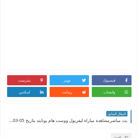
فيسبوك
تويتر
بنترست
واتساب
ريدايت
لينكدين
المقال السابق
بث مباشرمشاهدة مباراة ليفربول ووست هام يونايتد بتاريخ 05-03-2022 الدوري الانجليزي
رياضة