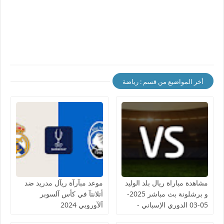
أخر المواضيع من قسم : رياضة
مشاهدة مباراة ريال بلد الوليد
موعد مبآرآة ريآل مدريد ضد
و برشلونة بث مباشر 2025-
أتلانتآ في كأس آلسوبر
05-03 الدوري الإسباني -
آلآوروبي 2024
لمسة بوست