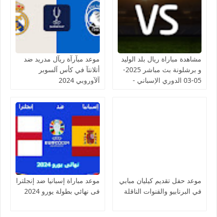
مشاهدة مباراة ريال بلد الوليد
موعد مبآرآة ريآل مدريد ضد
و برشلونة بث مباشر 2025-
أتلانتآ في كأس آلسوبر
05-03 الدوري الإسباني -
آلآوروبي 2024
لمسة بوست
موعد حفل تقديم كيليان مبابي
موعد مباراة إسبانيا ضد إنجلترا
في البرنابيو والقنوات الناقلة
فى نهائي بطولة يورو 2024