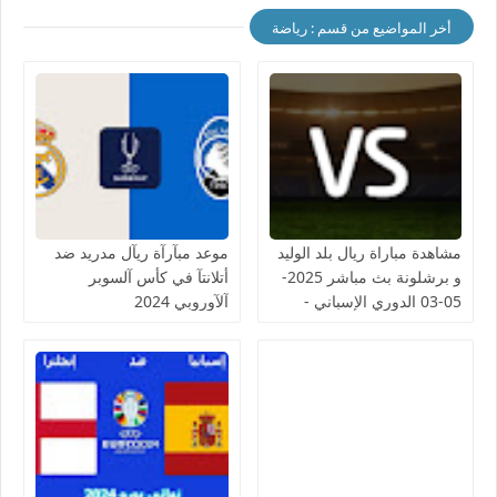
أخر المواضيع من قسم : رياضة
مشاهدة مباراة ريال بلد الوليد
موعد مبآرآة ريآل مدريد ضد
و برشلونة بث مباشر 2025-
أتلانتآ في كأس آلسوبر
05-03 الدوري الإسباني -
آلآوروبي 2024
لمسة بوست