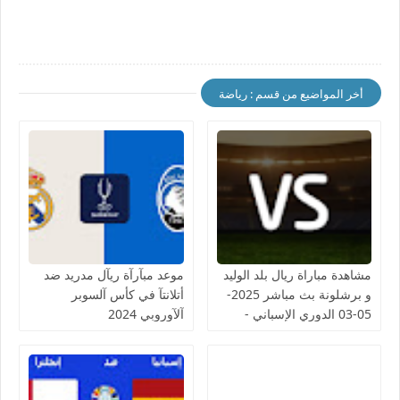
أخر المواضيع من قسم : رياضة
مشاهدة مباراة ريال بلد الوليد
موعد مبآرآة ريآل مدريد ضد
و برشلونة بث مباشر 2025-
أتلانتآ في كأس آلسوبر
05-03 الدوري الإسباني -
آلآوروبي 2024
لمسة بوست