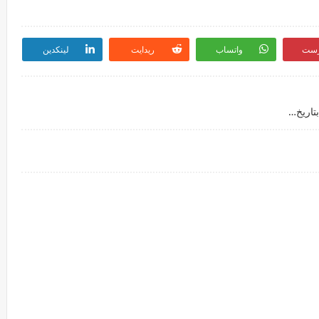
رست
واتساب
ريدايت
لينكدين
بث مباشر مشاهدة مباراة الهلال - السودان والأهلي بتاريخ 17-02-2023 دوري أبطال أفريقيا