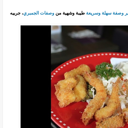
ر
وصفة سهلة وسريعة
طيبة وشهية من
وصفات الجمبري
، جربيه