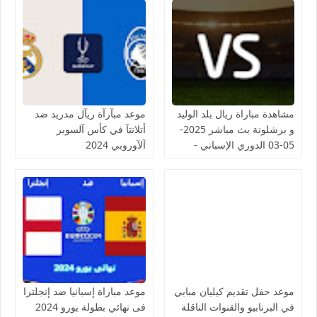
مشاهدة مباراة ريال بلد الوليد
موعد مبآرآة ريآل مدريد ضد
و برشلونة بث مباشر 2025-
أتلانتآ في كأس آلسوبر
05-03 الدوري الإسباني -
آلآوروبي 2024
لمسة بوست
موعد حفل تقديم كيليان مبابي
موعد مباراة إسبانيا ضد إنجلترا
في البرنابيو والقنوات الناقلة
فى نهائي بطولة يورو 2024