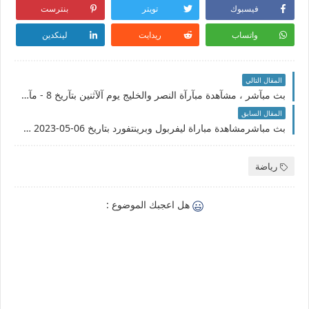
فيسبوك
تويتر
بنترست
واتساب
ريدايت
لينكدين
المقال التالي
بث مبآشر ، مشآهدة مبآرآة النصر والخليج يوم آلآثنين بتآريخ 8 - مآيو- 2023 آلجولة الـ26 في آلدوري آلسعودي
المقال السابق
بث مباشرمشاهدة مباراة ليفربول وبرينتفورد بتاريخ 06-05-2023 الدوري الانجليزي
رياضة
هل اعجبك الموضوع :