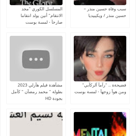
سبب وفاة حسين منذر –
المسلسل الكوري "مجد
حسين منذر / ويكيبيديا
الانتقام" أنين يولد انتقاما
صارخآ - لمسة بوست
فضيحةة .. "رآمآ آلركآبي"
مشآهدة فيلم هآرلي 2023
ومن هوآ زوجهآ - لمسة بوست
بطولة " محمد رمضآن " كآمل
بجودة HD