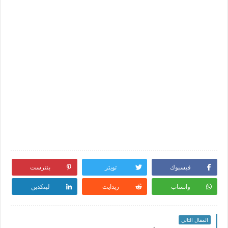
فيسبوك
تويتر
بنترست
واتساب
ريدايت
لينكدين
المقال التالي