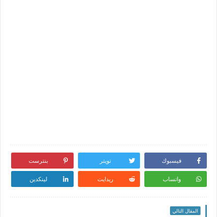
فيسبوك
تويتر
بنترست
واتساب
ريدايت
لينكدين
المقال التالي