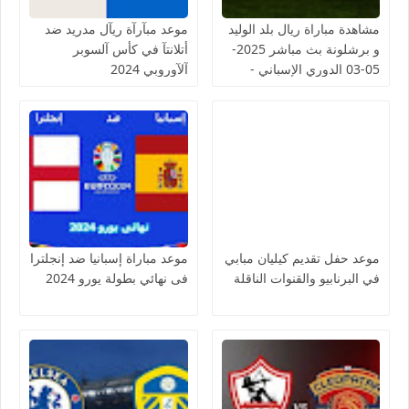
مشاهدة مباراة ريال بلد الوليد
موعد مبآرآة ريآل مدريد ضد
و برشلونة بث مباشر 2025-
أتلانتآ في كأس آلسوبر
05-03 الدوري الإسباني -
آلآوروبي 2024
لمسة بوست
موعد حفل تقديم كيليان مبابي
موعد مباراة إسبانيا ضد إنجلترا
في البرنابيو والقنوات الناقلة
فى نهائي بطولة يورو 2024