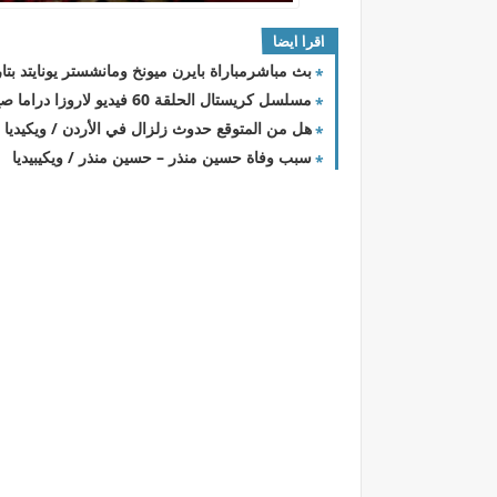
اقرا ايضا
بث مباشرمباراة بايرن ميونخ ومانشستر يونايتد بتاريخ 20-09-2023 دوري أبطال أ
مسلسل كريستال الحلقة 60 فيديو لاروزا دراما صح / لمسة بوست
هل من المتوقع حدوث زلزال في الأردن / ويكيديا
سبب وفاة حسين منذر – حسين منذر / ويكيبيديا