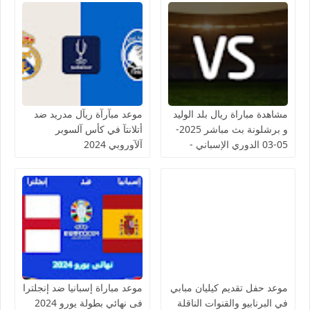
مشاهدة مباراة ريال بلد الوليد
موعد مبآرآة ريآل مدريد ضد
و برشلونة بث مباشر 2025-
أتلانتآ في كأس آلسوبر
05-03 الدوري الإسباني -
آلآوروبي 2024
لمسة بوست
موعد حفل تقديم كيليان مبابي
موعد مباراة إسبانيا ضد إنجلترا
في البرنابيو والقنوات الناقلة
فى نهائي بطولة يورو 2024