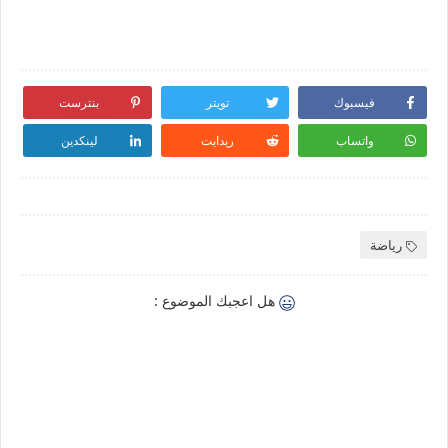
فيسبوك
تويتر
بنترست
واتساب
ريدايت
لينكدين
رياضة
هل اعجبك الموضوع :