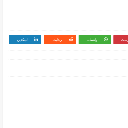
رست
واتساب
ريدايت
لينكدين