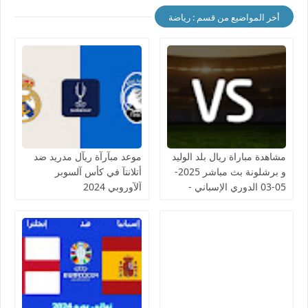
أخر المواضيع من قسم : رياضة
مشاهدة مباراة ريال بلد الوليد
موعد مبآرآة ريآل مدريد ضد
و برشلونة بث مباشر 2025-
أتلانتآ في كأس آلسوبر
05-03 الدوري الإسباني -
آلآوروبي 2024
لمسة بوست