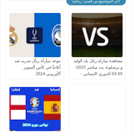
أخر المواضيع من قسم : رياضة
مشاهدة مباراة ريال بلد الوليد
موعد مبآرآة ريآل مدريد ضد
و برشلونة بث مباشر 2025-
أتلانتآ في كأس آلسوبر
05-03 الدوري الإسباني -
آلآوروبي 2024
لمسة بوست