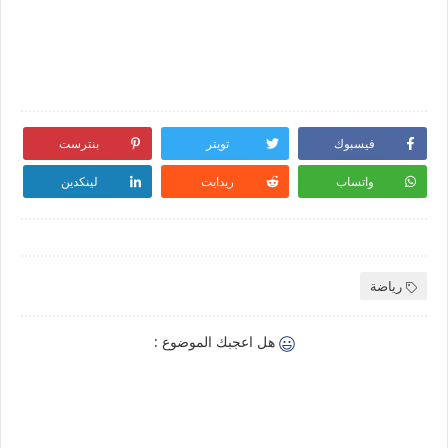
فيسبوك
تويتر
بنترست
واتساب
ريدايت
لينكدين
رياضة
هل اعجبك الموضوع :